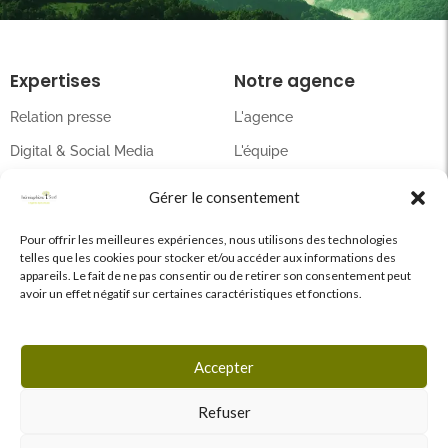
Expertises
Notre agence
Relation presse
L'agence
Digital & Social Media
L'équipe
Événementiel
Nos podcasts
Gérer le consentement
Conseils en communication
Articles
Pour offrir les meilleures expériences, nous utilisons des technologies
telles que les cookies pour stocker et/ou accéder aux informations des
Contact
appareils. Le fait de ne pas consentir ou de retirer son consentement peut
avoir un effet négatif sur certaines caractéristiques et fonctions.
Paris : 01 42 65 27 16
Bordeaux : 05 57 77 59 60
Accepter
contact@agencehemispheresud.com
Refuser