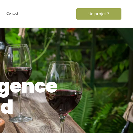
Un projet ?
s
Contact
Agence
ud