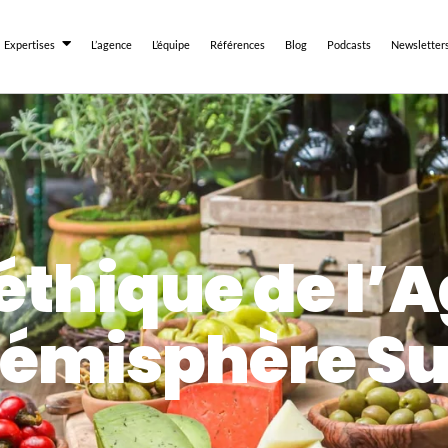
Expertises
L’agence
L’équipe
Références
Blog
Podcasts
Newsletter
éthique de l’
émisphère S