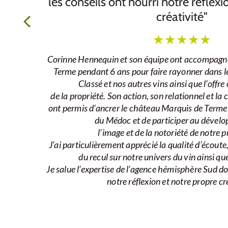
les conseils ont nourri notre réflexi
créativité"
★
★
★
★
★
Corinne Hennequin et son équipe ont accompagn
Terme pendant 6 ans pour faire rayonner dans l
Classé et nos autres vins ainsi que l’offr
de la propriété. Son action, son relationnel et la 
ont permis d’ancrer le château Marquis de Term
du Médoc et de participer au dével
l’image et de la notoriété de notre p
J’ai particulièrement apprécié la qualité d’écoute
du recul sur notre univers du vin ainsi que
Je salue l’expertise de l’agence hémisphère Sud don
notre réflexion et notre propre cr