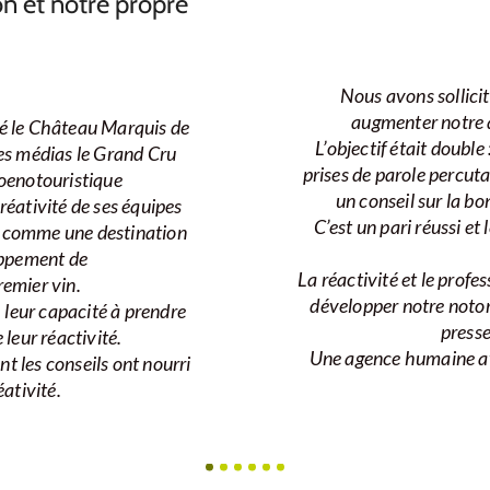
on et notre propre
Nous avons sollici
augmenter notre at
é le Château Marquis de
L’objectif était double
es médias le Grand Cru
prises de parole percut
e oenotouristique
un conseil sur la bo
créativité de ses équipes
C’est un pari réussi et
e comme une destination
oppement de
La réactivité et le prof
remier vin.
développer notre notor
, leur capacité à prendre
presse
 leur réactivité.
Une agence humaine ave
t les conseils ont nourri
éativité.