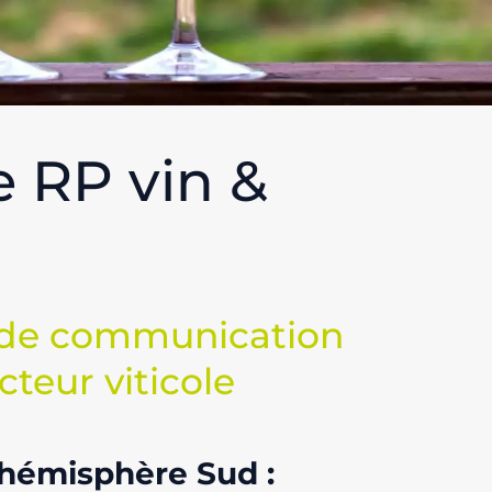
 RP vin &
e de communication
cteur viticole
’hémisphère Sud :