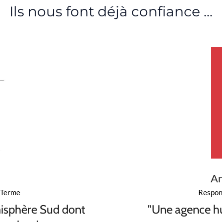
Ils nous font déjà confiance ...
A
 Terme
Respon
émisphère Sud dont
"Une agence h