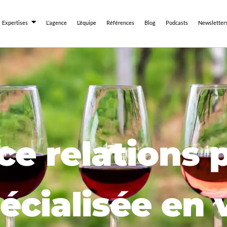
Expertises
L’agence
L’équipe
Références
Blog
Podcasts
Newsletter
e relations 
écialisée en 