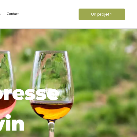
Un projet ?
s
Contact
presse
vin