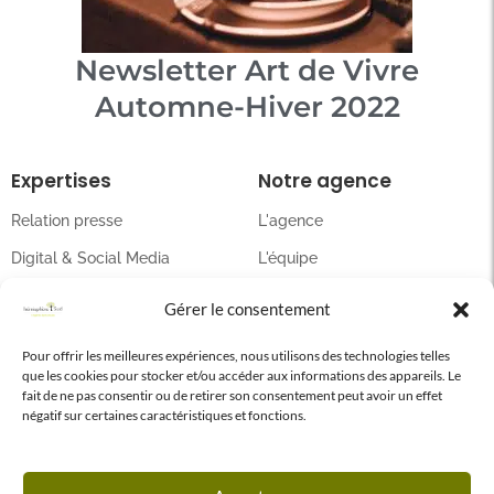
Newsletter Art de Vivre
Automne-Hiver 2022
Expertises
Notre agence
Relation presse
L'agence
Digital & Social Media
L'équipe
Événementiel
Nos podcasts
Gérer le consentement
Conseils en communication
Articles
Pour offrir les meilleures expériences, nous utilisons des technologies telles
que les cookies pour stocker et/ou accéder aux informations des appareils. Le
Contact
fait de ne pas consentir ou de retirer son consentement peut avoir un effet
négatif sur certaines caractéristiques et fonctions.
Paris : 01 42 65 27 16
Bordeaux : 05 57 77 59 60