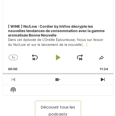
[ WINE ] No/Low : Cordier by InVivo décrypte les
nouvelles tendances de consommation avec la gamme
aromatisée Bonne Nouvelle
Dans cet épisode de L’Oreille Épicurieuse, focus sur l’essor
du No/Low et sur le lancement de la nouvelle
[...]
1
x
Skip
Play
Jump
Change
Share
Playback
This
Backward
Pause
Forward
00:00
Rate
11:24
Episo
Previous
Show
Next
Episode
Episodes
Epis
Show
List
Podcast
Information
Découvrir tous les
podcasts