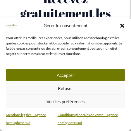
gratuitement les
dernières tendances
Gérer le consentement
Pour offrir les meilleures expériences, nous utilisons des technologies telles
que les cookies pour stocker et/ou accéder aux informations des appareils. Le
Nous créons deux fois par an une newsletter qui reprend
fait de ne pas consentir ou de retirer son consentement peut avoir un effet
les dernières tendances du secteur.
négatif sur certaines caractéristiques et fonctions.
Téléchargez dès maintenant de document ou recevez-le
directement chez vous !
Accepter
E-
Refuser
mail
Voir les préférences
Recevoir les news
Mentions légales – Agence
Conditions générales de vente – Agence
hémisphère Sud
hémisphère Sud