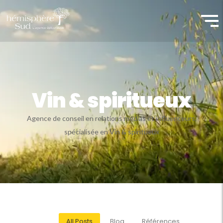
Vin & spiritueux
Agence de conseil en relations médias et influenceurs,
spécialisée en Vin & spiritueux
All Posts
Blog
Références