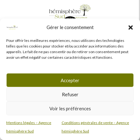
Gérer le consentement
F
L
I
Pour offrir les meilleures expériences, nous utilisons des technologies
a
i
n
telles que les cookies pour stocker et/ou accéder aux informations des
c
n
s
appareils. Le fait de ne pas consentir ou de retirer son consentement peut
e
k
t
avoir un effet négatif sur certaines caractéristiques et fonctions.
Mention légales
|
CGV
|
Code éthique
b
e
a
o
d
g
o
i
r
Accepter
k
n
a
m
Refuser
Voir les préférences
Mentions légales – Agence
Conditions générales de vente – Agence
hémisphère Sud
hémisphère Sud