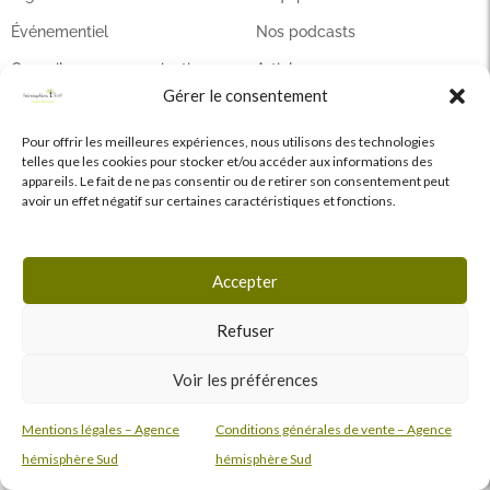
Événementiel
Nos podcasts
Conseils en communication
Articles
Gérer le consentement
Contact
Pour offrir les meilleures expériences, nous utilisons des technologies
telles que les cookies pour stocker et/ou accéder aux informations des
Paris : 01 42 65 27 16
appareils. Le fait de ne pas consentir ou de retirer son consentement peut
avoir un effet négatif sur certaines caractéristiques et fonctions.
Bordeaux : 05 57 77 59 60
contact@agencehemispheresud.com
Accepter
Refuser
F
L
I
Voir les préférences
a
i
n
c
n
s
Mentions légales – Agence
Conditions générales de vente – Agence
e
k
t
hémisphère Sud
hémisphère Sud
Mention légales
|
CGV
|
Code éthique
b
e
a