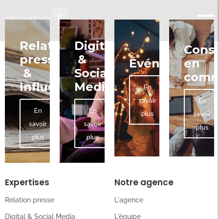
Relation
Digital
Conse
presse
&
Événementiel
en
&
Social
comm
Influence
Media
En
savoir
En
En
En
plus
savoir
savoir
savoir
plus
plus
plus
Expertises
Notre agence
Relation presse
L'agence
Digital & Social Media
L'équipe